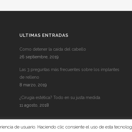
ULTIMAS ENTRADAS
Como detener la caída del cabello
26 septiembre, 2019
Las 3 preguntas más frecuentes sobre los implantes
de relleno
8 marzo, 2019
¿Cirugía estética? Todo en su justa medida
11 agosto, 2018
periencia de usuario. Haciendo clic consiente el uso de esta tecnol