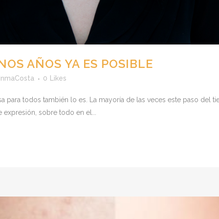
OS AÑOS YA ES POSIBLE
InmaCosta
0
Likes
 para todos también lo es. La mayoría de las veces este paso del tie
e expresión, sobre todo en el...