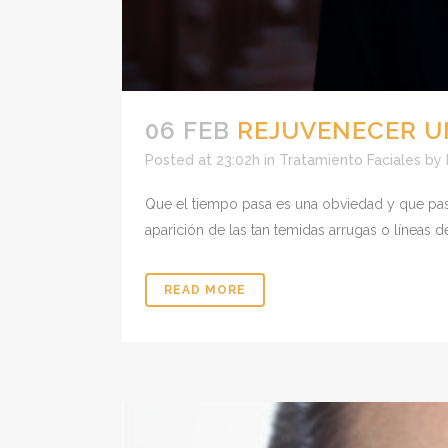
06 FEB
REJUVENECER UN
Posted at 23:02h
in
Tratamiento Faciales
by
Que el tiempo pasa es una obviedad y que pasa
aparición de las tan temidas arrugas o líneas d
READ MORE