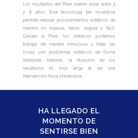
Los resultados del Plexr suelen durar entre 3
y 6 años. Esta tecnología tan novedosa
permite realizar procedimientos estéticos de
manera no invasiva, fiable, segura y fácil.
Gracias a Plexr, los médicos podemos
trabajar de manera minuciosa y tratar las
zonas con problemas estéticos de forma
detallada. Además, la duración de los
resultados es muy larga al ser una
intervención física irreversible.
HA LLEGADO EL
MOMENTO DE
SENTIRSE BIEN