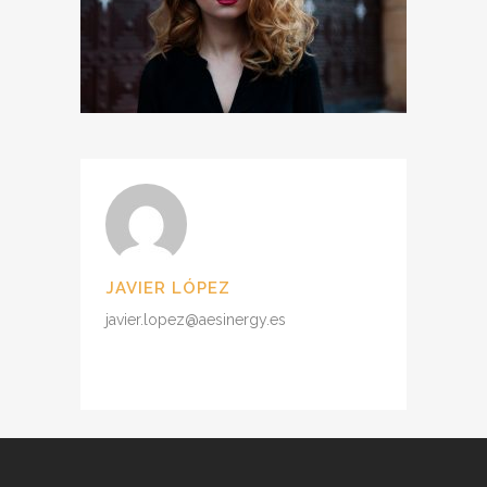
JAVIER LÓPEZ
javier.lopez@aesinergy.es