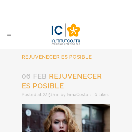
REJUVENECER ES POSIBLE
06 FEB
REJUVENECER
ES POSIBLE
Posted at 22:51h
in
by
InmaCosta
0
Likes