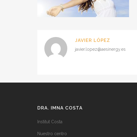
JAVIER LÓPEZ
javier.lopez@aesinergy.es
DRA. IMNA COSTA
Institut Costa
Nuestro centro