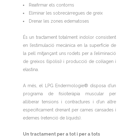
Reafirmar els contorns
Eliminar les sobrecàrregues de greix
Drenar les zones edematoses
És un tractament totalment indolor consistent
en l’estimulació mecànica en la superfície de
la pell mitjançant uns rodets per a l’eliminació
de greixos (lipòlisi) i producció de col·lagen i
elastina.
A més, el LPG Endermologie® disposa d’un
programa de fisioteràpia muscular per
alliberar tensions i contractures i d’un altre
específicament drenant per cames cansades i
edemes (retenció de líquids).
Un tractament per a tot i per a tots