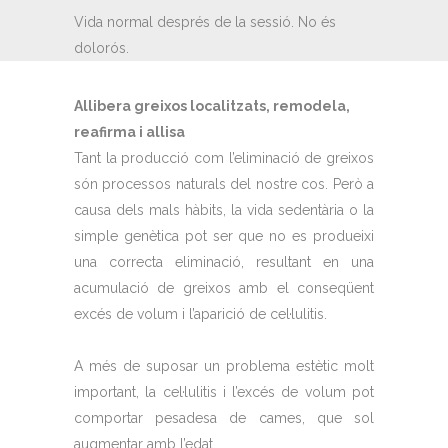
Vida normal després de la sessió. No és
dolorós.
Allibera greixos localitzats, remodela,
reafirma i allisa
Tant la producció com l’eliminació de greixos
són processos naturals del nostre cos. Però a
causa dels mals hàbits, la vida sedentària o la
simple genètica pot ser que no es produeixi
una correcta eliminació, resultant en una
acumulació de greixos amb el conseqüent
excés de volum i l’aparició de cel·lulitis.
A més de suposar un problema estètic molt
important, la cel·lulitis i l’excés de volum pot
comportar pesadesa de cames, que sol
augmentar amb l’edat.