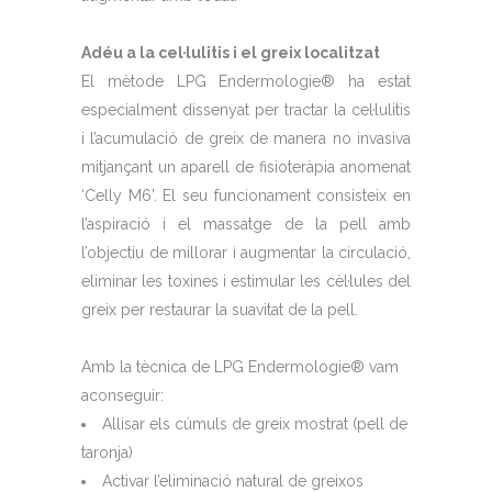
Adéu a la cel·lulitis i el greix localitzat
El mètode LPG Endermologie® ha estat
especialment dissenyat per tractar la cel·lulitis
i l’acumulació de greix de manera no invasiva
mitjançant un aparell de fisioteràpia anomenat
‘Celly M6’. El seu funcionament consisteix en
l’aspiració i el massatge de la pell amb
l’objectiu de millorar i augmentar la circulació,
eliminar les toxines i estimular les cèl·lules del
greix per restaurar la suavitat de la pell.
Amb la tècnica de LPG Endermologie® vam
aconseguir:
Allisar els cúmuls de greix mostrat (pell de
taronja)
Activar l’eliminació natural de greixos