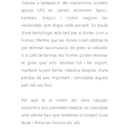
Gràcies a l’adaptació del mecanisme, podem
aplicar LPG en cames, abdomen, flancs,
lumbars, braços i rostre; segons les
necessitats que tingui cada pacient. Es tracta
d’una tecnologia apta tant per a dones com a
homes. Mentre que les dones solen utilitzar-la
per eliminar l’acumulació de greix, la cel·lulitis
o la pell de taronja; els homes poden eliminar
el greix que se’ls resisteix tot i fer esport,
mantenir la pell ferma i elàstica després d’una
pèrdua de pes important i remodelar alguna
part del seu físic.
Pel que fa al rostre, els seus capçals
específics ens permeten realitzar un massatge
amb efecte flaix que redefineix a l’instant l’oval
facial i drena les bosses als ulls.