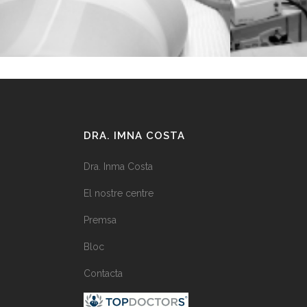
DRA. IMNA COSTA
Dra. Inma Costa
El nostre centre
Premsa
Bloc
Contacta